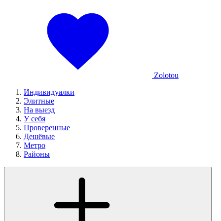
Zolotou
Индивидуалки
Элитные
На выезд
У себя
Проверенные
Дешёвые
Метро
Районы