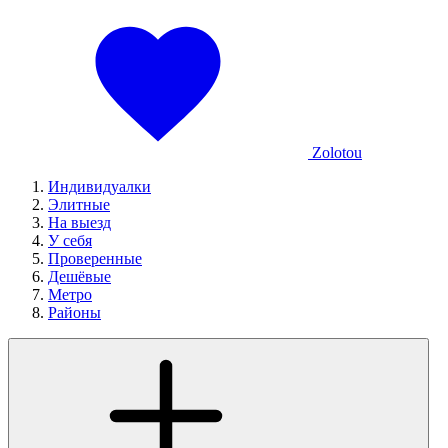
Zolotou
Индивидуалки
Элитные
На выезд
У себя
Проверенные
Дешёвые
Метро
Районы