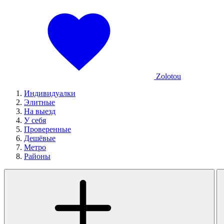
Zolotou
Индивидуалки
Элитные
На выезд
У себя
Проверенные
Дешёвые
Метро
Районы