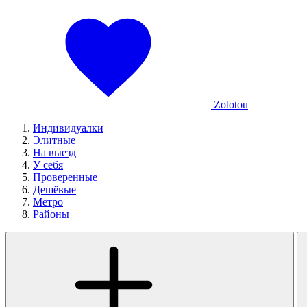
Zolotou
Индивидуалки
Элитные
На выезд
У себя
Проверенные
Дешёвые
Метро
Районы