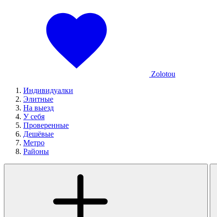
Zolotou
Индивидуалки
Элитные
На выезд
У себя
Проверенные
Дешёвые
Метро
Районы