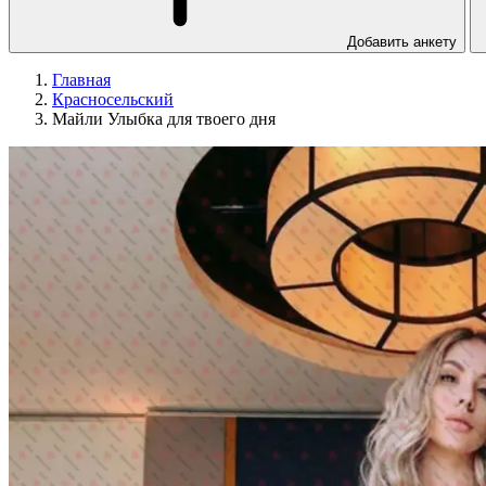
Добавить анкету
Главная
Красносельский
Майли Улыбка для твоего дня