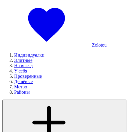
Zolotou
Индивидуалки
Элитные
На выезд
У себя
Проверенные
Дешёвые
Метро
Районы