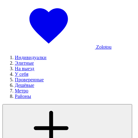
Zolotou
Индивидуалки
Элитные
На выезд
У себя
Проверенные
Дешёвые
Метро
Районы