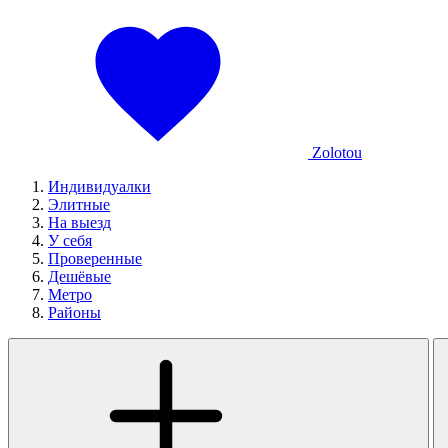
Zolotou
Индивидуалки
Элитные
На выезд
У себя
Проверенные
Дешёвые
Метро
Районы