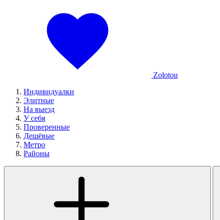
Zolotou
Индивидуалки
Элитные
На выезд
У себя
Проверенные
Дешёвые
Метро
Районы