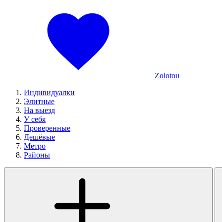
Zolotou
Индивидуалки
Элитные
На выезд
У себя
Проверенные
Дешёвые
Метро
Районы