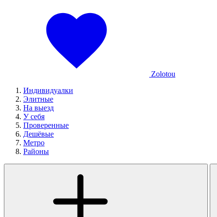
Zolotou
Индивидуалки
Элитные
На выезд
У себя
Проверенные
Дешёвые
Метро
Районы