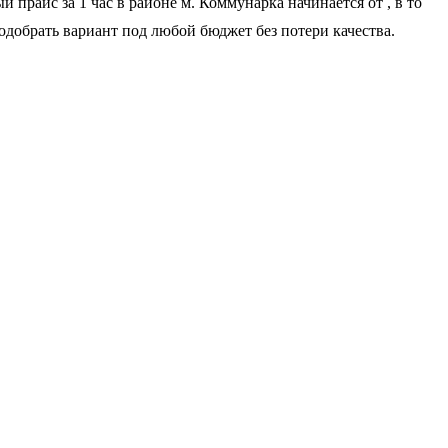
 прайс за 1 час в районе м. Коммунарка начинается от
, в то
подобрать вариант под любой бюджет без потери качества.