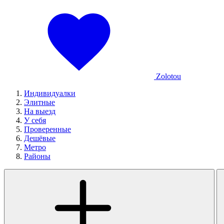
Zolotou
Индивидуалки
Элитные
На выезд
У себя
Проверенные
Дешёвые
Метро
Районы