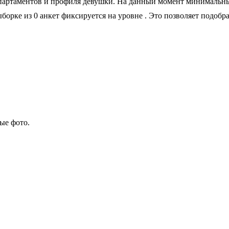
партаментов и профиля девушки. На данный момент минимальный 
ыборке из 0 анкет фиксируется на уровне
. Это позволяет подобр
ые фото.