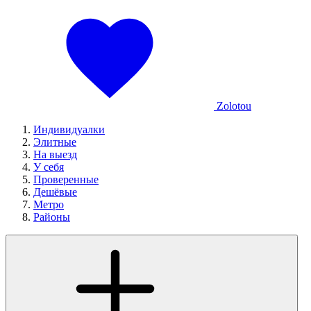
Zolotou
Индивидуалки
Элитные
На выезд
У себя
Проверенные
Дешёвые
Метро
Районы