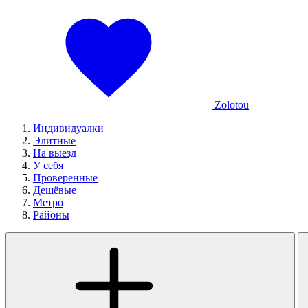
Zolotou
Индивидуалки
Элитные
На выезд
У себя
Проверенные
Дешёвые
Метро
Районы