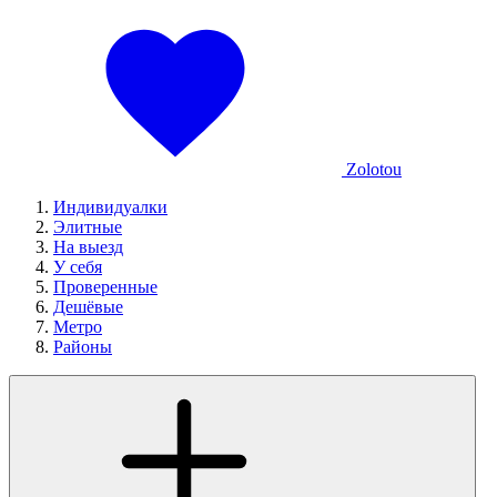
Zolotou
Индивидуалки
Элитные
На выезд
У себя
Проверенные
Дешёвые
Метро
Районы