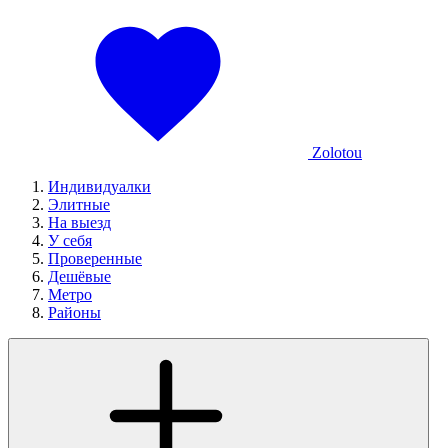
Zolotou
Индивидуалки
Элитные
На выезд
У себя
Проверенные
Дешёвые
Метро
Районы