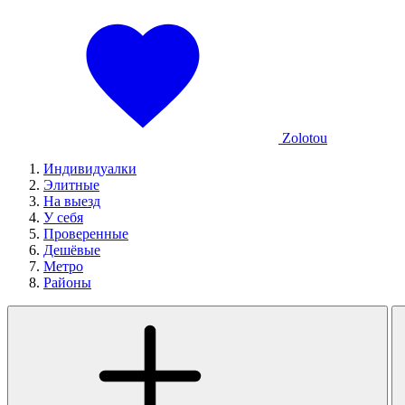
Zolotou
Индивидуалки
Элитные
На выезд
У себя
Проверенные
Дешёвые
Метро
Районы