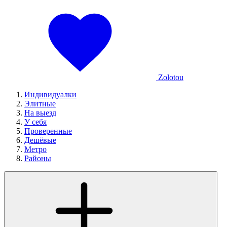
Zolotou
Индивидуалки
Элитные
На выезд
У себя
Проверенные
Дешёвые
Метро
Районы