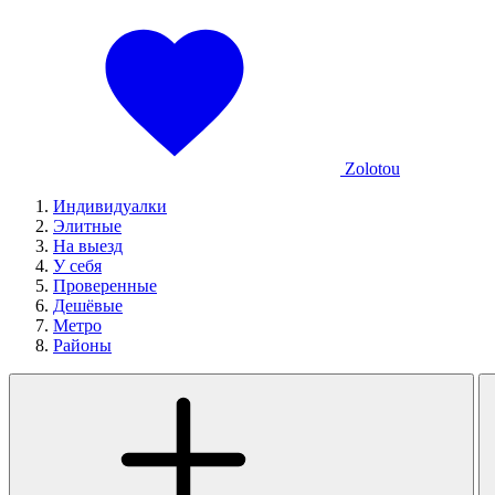
Zolotou
Индивидуалки
Элитные
На выезд
У себя
Проверенные
Дешёвые
Метро
Районы