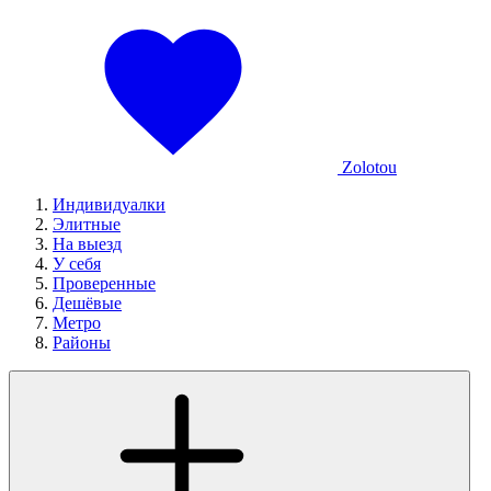
Zolotou
Индивидуалки
Элитные
На выезд
У себя
Проверенные
Дешёвые
Метро
Районы