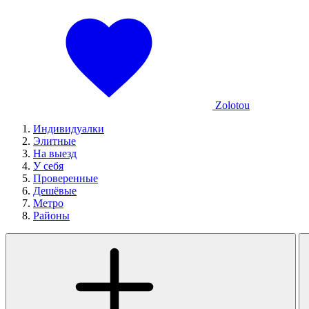
Zolotou
Индивидуалки
Элитные
На выезд
У себя
Проверенные
Дешёвые
Метро
Районы