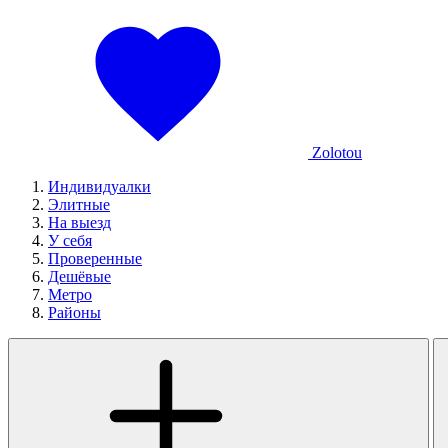
Zolotou
Индивидуалки
Элитные
На выезд
У себя
Проверенные
Дешёвые
Метро
Районы