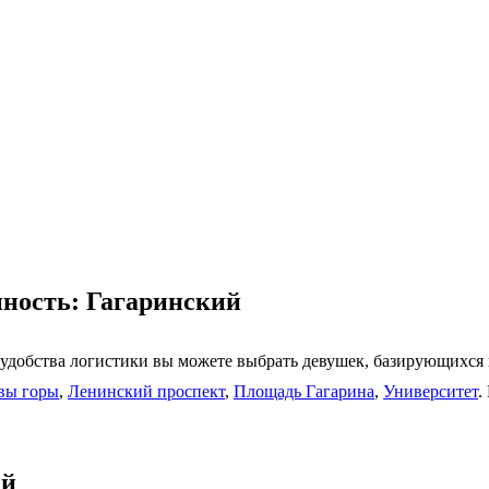
пность: Гагаринский
 удобства логистики вы можете выбрать девушек, базирующихся
вы горы
,
Ленинский проспект
,
Площадь Гагарина
,
Университет
.
ий