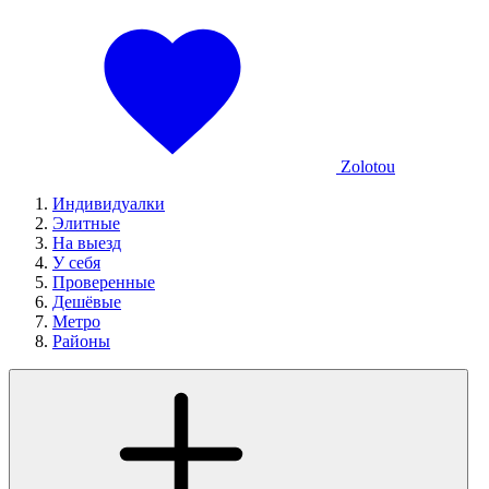
Zolotou
Индивидуалки
Элитные
На выезд
У себя
Проверенные
Дешёвые
Метро
Районы