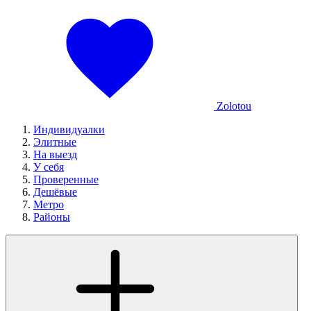
Zolotou
Индивидуалки
Элитные
На выезд
У себя
Проверенные
Дешёвые
Метро
Районы