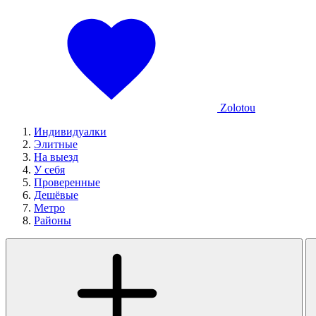
Zolotou
Индивидуалки
Элитные
На выезд
У себя
Проверенные
Дешёвые
Метро
Районы