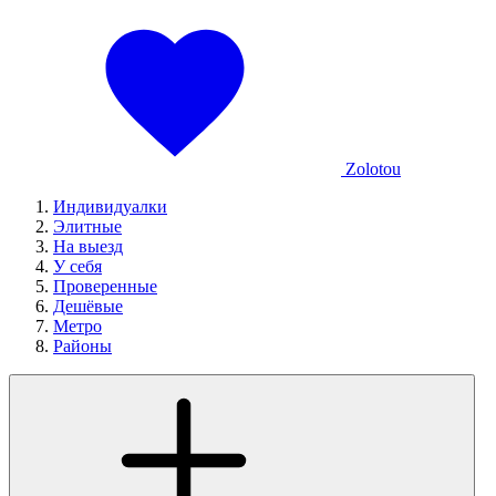
Zolotou
Индивидуалки
Элитные
На выезд
У себя
Проверенные
Дешёвые
Метро
Районы