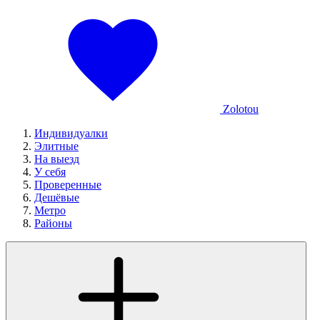
Zolotou
Индивидуалки
Элитные
На выезд
У себя
Проверенные
Дешёвые
Метро
Районы