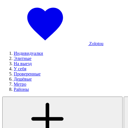
Zolotou
Индивидуалки
Элитные
На выезд
У себя
Проверенные
Дешёвые
Метро
Районы