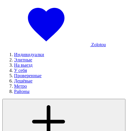
Zolotou
Индивидуалки
Элитные
На выезд
У себя
Проверенные
Дешёвые
Метро
Районы