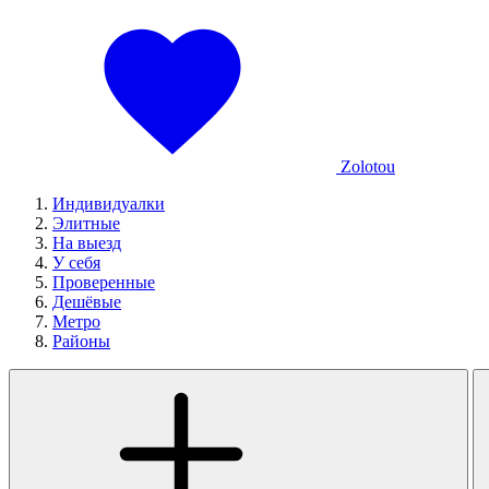
Zolotou
Индивидуалки
Элитные
На выезд
У себя
Проверенные
Дешёвые
Метро
Районы