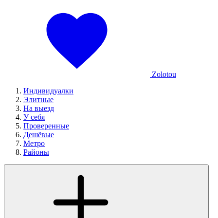
Zolotou
Индивидуалки
Элитные
На выезд
У себя
Проверенные
Дешёвые
Метро
Районы