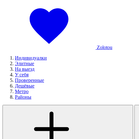
Zolotou
Индивидуалки
Элитные
На выезд
У себя
Проверенные
Дешёвые
Метро
Районы