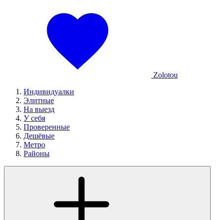
Zolotou
Индивидуалки
Элитные
На выезд
У себя
Проверенные
Дешёвые
Метро
Районы