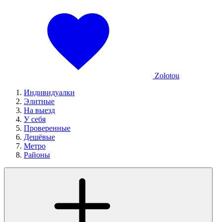
Zolotou
Индивидуалки
Элитные
На выезд
У себя
Проверенные
Дешёвые
Метро
Районы