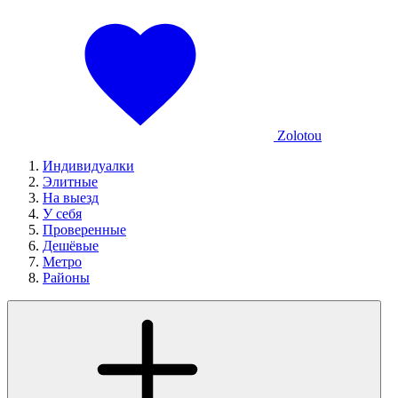
Zolotou
Индивидуалки
Элитные
На выезд
У себя
Проверенные
Дешёвые
Метро
Районы